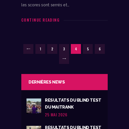
les scores sont serrés et…
CONTINUE READING
NAVIGATION
PAGE
1
PAGE
2
<
PAGE
3
PAGE
4
PAGE
5
PAGE
6
DES
>
ARTICLES
DERNIÈRES NEWS
RÉSULTATS DU BLIND TEST
DU MAITRANK
25 MAI 2026
RÉSULTATS DU BLIND TEST