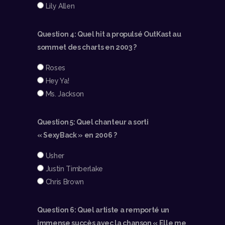
Lily Allen
Question 4: Quel hit a propulsé OutKast au
sommet des charts en 2003 ?
Roses
Hey Ya!
Ms. Jackson
Question 5: Quel chanteur a sorti
« SexyBack » en 2006 ?
Usher
Justin Timberlake
Chris Brown
Question 6: Quel artiste a remporté un
immense succès avec la chanson « Elle me