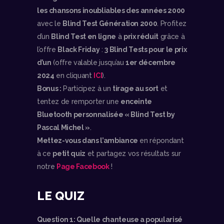
les chansons inoubliables des années 2000
avec le
Blind Test Génération 2000
. Profitez
d’un
Blind Test en ligne
à
prix réduit
grâce à
l’offre
Black Friday
:
3 Blind Tests pour le prix
d’un
(offre valable jusqu’au
1er décembre
2024
en cliquant
ICI
).
Bonus :
Participez à un
tirage au sort
et
tentez de remporter une
enceinte
Bluetooth personnalisée « Blind Test by
Pascal Michel »
.
Mettez-vous dans l’ambiance
en répondant
à ce
petit quiz
et partagez vos résultats sur
notre
Page Facebook
!
LE QUIZ
Question 1: Quelle chanteuse a popularisé