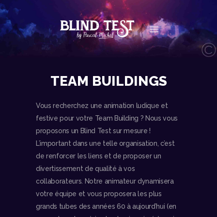
LE CONCEPT
TEAM BUILDINGS
AGENDA
LES NEWS
Vous recherchez une animation ludique et
LES VIDÉOS
festive pour votre Team Building ? Nous vous
CONTACT
proposons un Blind Test sur mesure !
BOUTIQUE
L’important dans une telle organisation, c’est
de renforcer les liens et de proposer un
divertissement de qualité à vos
collaborateurs. Notre animateur dynamisera
votre équipe et vous proposera les plus
grands tubes des années 60 à aujourd’hui (en