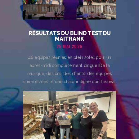
RÉSULTATS DU BLIND TEST DU
MAITRANK
25 MAI 2026
46 équipes réunies en plein soleil pour un
après-midi complètement dingue !De la
musique, des cris, des chants, des équipes
surmotivées et une chaleur digne d’un festival
d’été. Merci à toutes les équipes présentes
pour votre énergie incroyable tout au long du
Blind Test !Vous avez mis le feu à Arlon et
transformé cette édition en un moment
mémorable. Félicitations…