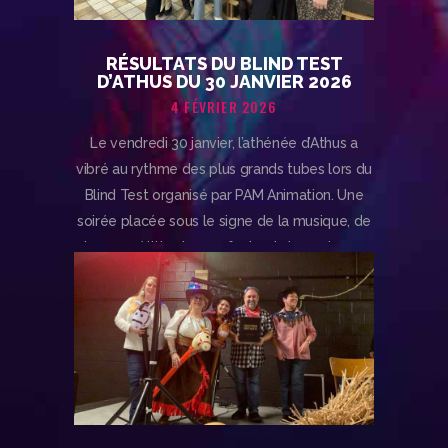
RÉSULTATS DU BLIND TEST
D’ATHUS DU 30 JANVIER 2026
4 FÉVRIER 2026
Le vendredi 30 janvier, l’athénée d’Athus a
vibré au rythme des plus grands tubes lors du
Blind Test organisé par PAM Animation. Une
soirée placée sous le signe de la musique, de
la compétition bon enfant… et de quelques
fous rires mémorables. Pas moins de 27
équipes se sont affrontées pendant plus de 3
heures de jeu intense, à travers…