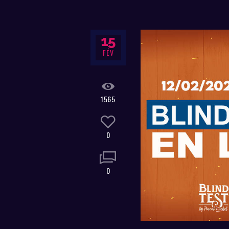
15
FÉV
1565
0
0