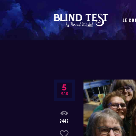
LE CO
5
MAR
2447