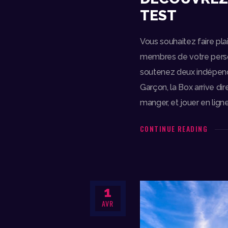
TEST
Vous souhaitez faire plai
membres de votre perso
soutenez deux indépend
Garçon, la Box arrive di
manger, et jouer en lign
CONTINUE READING
1
AVR