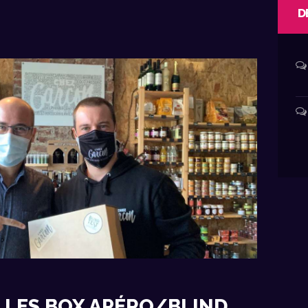
D
 LES BOX APÉRO/BLIND