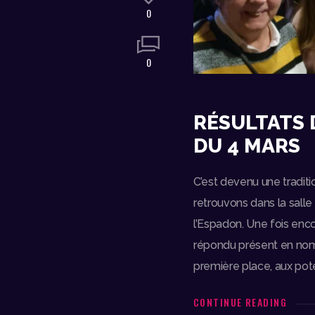
0
0
RÉSULTATS 
DU 4 MARS
C’est devenu une tradit
retrouvons dans la salle 
l’Espadon. Une fois enco
répondu présent en nombr
première place, aux pote
CONTINUE READING