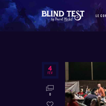
LE CO
4
FÉV
0