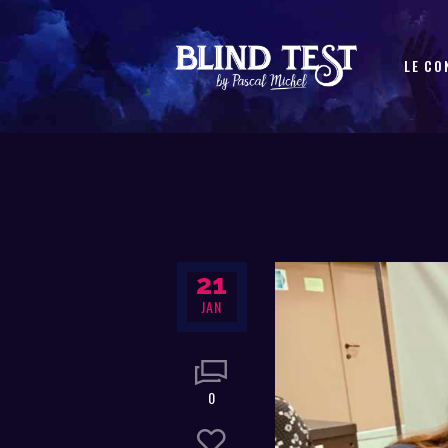
LE CO
21
JAN
0