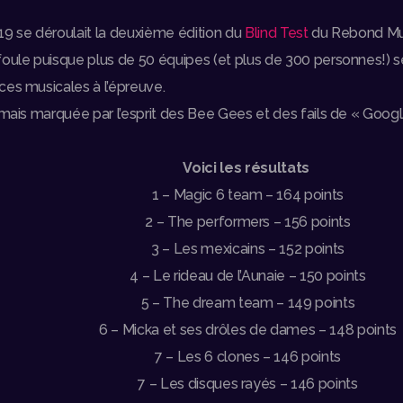
19 se déroulait la deuxième édition du
Blind Test
du Rebond Mu
foule puisque plus de 50 équipes (et plus de 300 personnes!)
ces musicales à l’épreuve.
amais marquée par l’esprit des Bee Gees et des fails de « Google
Voici les résultats
1 – Magic 6 team – 164 points
2 – The performers – 156 points
3 – Les mexicains – 152 points
4 – Le rideau de l’Aunaie – 150 points
5 – The dream team – 149 points
6 – Micka et ses drôles de dames – 148 points
7 – Les 6 clones – 146 points
7 – Les disques rayés – 146 points