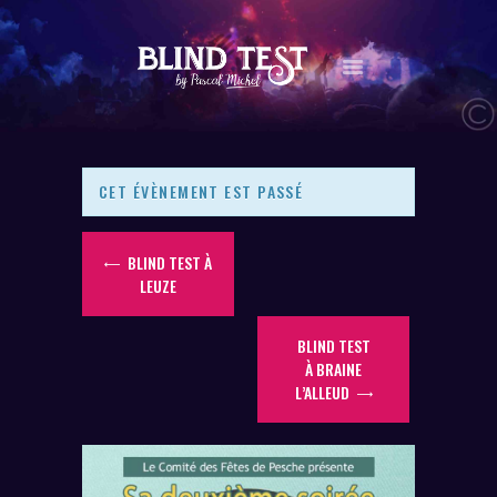
LE CONCEPT
AGENDA
CET ÉVÈNEMENT EST PASSÉ
LES NEWS
LES VIDÉOS
BLIND TEST À
CONTACT
LEUZE
BOUTIQUE
BLIND TEST
À BRAINE
L’ALLEUD