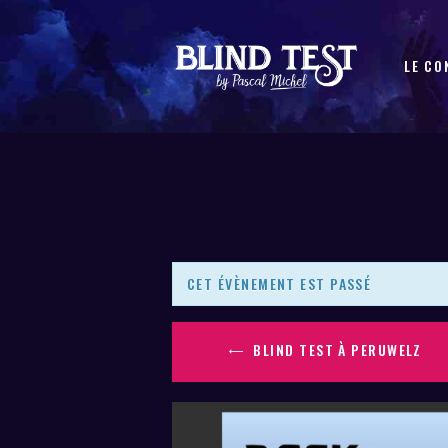
LE CO
CET ÉVÈNEMENT EST PASSÉ
BLIND TEST À PERUWELZ