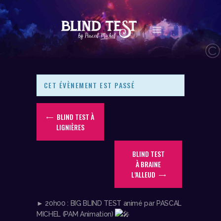
LE CONCEPT
AGENDA
CET ÉVÈNEMENT EST PASSÉ
LES NEWS
LES VIDÉOS
BLIND TEST À
CONTACT
LIGNIÈRES
BOUTIQUE
BLIND TEST
À BRAINE
L’ALLEUD
► 20h00 : BIG BLIND TEST animé par PASCAL
MICHEL (PAM Animation)